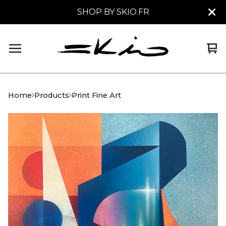
SHOP BY SKIO.FR
Vi
0
car
it
Home
Products
Print Fine Art